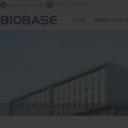


export@biobase.com
+86-531-67965800
CASA
PRODUCTOS
Balanza de laboratorio