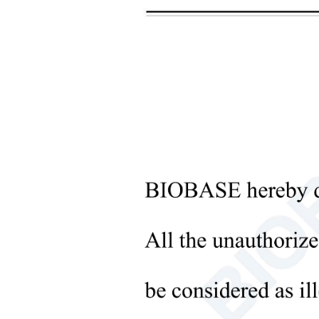
+
Instrumentos de procesamiento
de líquidos
+
Equipos de laboratorio
molecular
+
Instrumentos de laboratorio
microbiológicos
+
Equipos médicos
+
Consumibles médicos
+
Equipos de laboratorio para el
procesamiento de sólidos