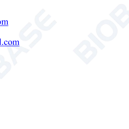
Balanza analítica semimicro
microbalanza de prec

Send Email
Detalles
Medidor de humedad rápido serie 
Introducción: El medidor rápido de humedad es
determinar el contenido de humedad en diverso
productos agrícolas.
Medidor de humedad rápido
medidor de humedad

Send Email
Detalles
Medidor rápido de humedad BM-
Introducción: La unidad de disipación de calor
de aluminio para absorber el calor adicional y 