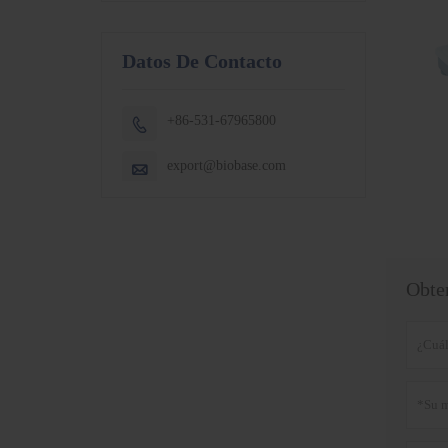
Datos De Contacto
+86-531-67965800

export@biobase.com

Obten