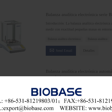
Balanza analítica electrónica serie 
Introducción: La balanza analítica electrónica 
medir con exactitud pequeñas masas en entornos
Balanza analítica electrónica
Balanza analítica

Send Email
Detalles
Balanza analítica electrónica automá
económica)
Introducción: La balanza analítica electrónica 
medir con exactitud pequeñas masas en entornos
balanza analítica electrónica automática
Balanza an