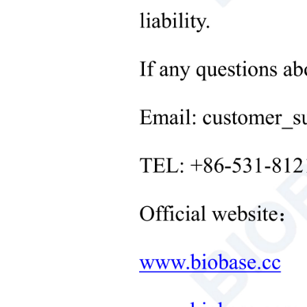
+
Equipos de control de
temperatura de laboratorio
+
Otros equipos de laboratorio
nuevos productos
+
Productos de rehabilitación
Productos para el cuidado
neonatal
Equipos de diagnóstico y
tratamiento médico
MOBILIARIO DE
LABORATORIO: LA
SOLUCIÓN INTEGRAL
+
Equipos terapéuticos