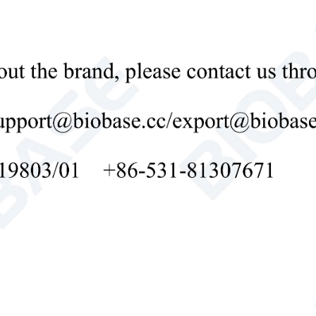

Send Email
Detalles
Balanza analítica electrónica auto
Introducción: La balanza analítica electrónica 
proporcionar mediciones de masa precisas y con
Balanza analítica electrónica automática
balanza an

Send Email
Detalles
Balanza analítica semimicro SEM (S
Introducción: La balanza analítica semimicro i
sensibilidad y estabilidad, con un rendimiento 
las necesidades de un laboratorio de pesaje de 