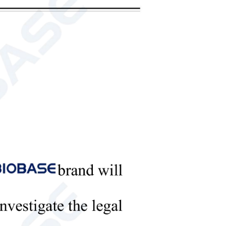
tica BA-C (calibración interna)
automática es un instrumento de alta precisión diseñado para
 de laboratorio, industriales y de investigación.
al
balanza de laboratorio
ática BA-E (calibración externa) y BA-EN
automática es un instrumento de alta precisión diseñado para
 de laboratorio, industriales y de investigación.
balanza de laboratorio para mediciones de precisión