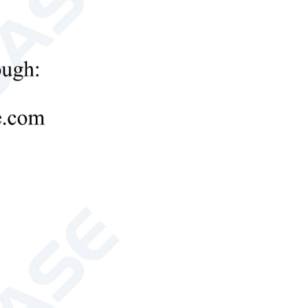
mática BG-B BG-C
automática es un instrumento de alta precisión diseñado para
fiables en un entorno de laboratorio.
alítica digital
balanza de calibración automática
erie)
ncorpora un sensor de fuerza electromagnética de alta
compatible en cuanto a estabilidad y precisión para satisfacer
precisión.