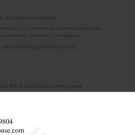
BA-B (calibración externa)
automática es un instrumento de alta precisión diseñado para
 de laboratorio, industriales y de investigación.
balanza de laboratorio para mediciones de precisión
tica BA-N (calibración interna) (serie
automática es un instrumento de alta precisión diseñado para
 de laboratorio, industriales y de investigación.
alítica
Balanza digital con interfaz de impresora