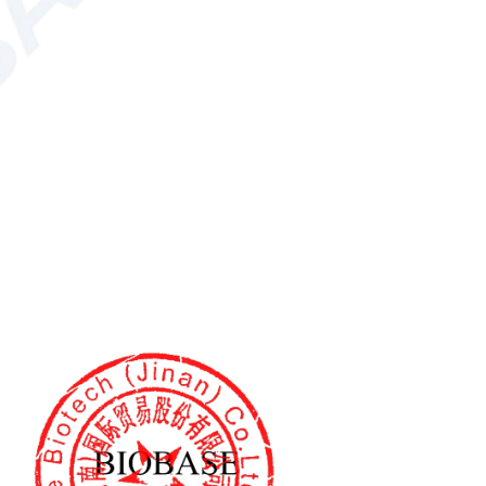
isión
Balanza semimicro para laboratorios
BM-110
 un instrumento avanzado, rápido y fiable diseñado para
s materiales, incluidos alimentos, productos químicos y
 portátil
Medidor rápido de humedad para productos químicos
E50 BM-E10 BM-E01
 adopta un panel de disipación de calor integrado de aleación
lograr una disipación de calor eficaz;