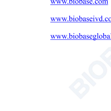
Síntesis por microondas
Solución de instrumentos para
suelo, plantas y semillas
Baño/circulador
Hemocitómetro
Analizador de carbono orgánico
total
Productos Destacados
Cabina de
bioseguridad de