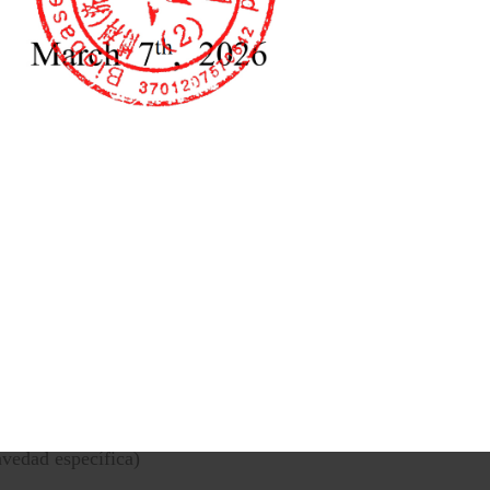
do de humedad
analizador de humedad para granos
corpora sensores de fuerza electromagnética con calibración
ias a su mayor inteligencia, estandarización y trazabilidad,
encias de eficiencia, precisión y cumplimiento normativo.
on una legibilidad de 0,01 mg
Balanza semimicro de laboratorio
avedad específica)