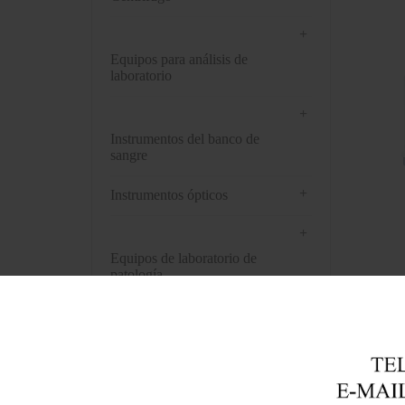
+
Equipos para análisis de
laboratorio
+
Instrumentos del banco de
sangre
+
Instrumentos ópticos
+
Equipos de laboratorio de
patología
+
Instrumentos de farmacia
+
Preprocesamiento de muestras
biológicas