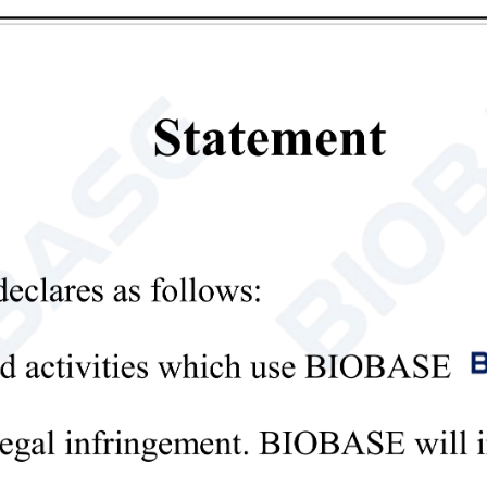

Send Email
Detalles
Balanza analítica electrónica automá
Introducción: La balanza analítica electrónica 
medir con exactitud pequeñas masas en entornos
balanza analítica electrónica
balanza analítica digit

Send Email
Detalles
Balanza analítica electrónica autom
(calibración interna)
Introducción: La balanza analítica electrónica 
medir con exactitud pequeñas masas en entornos
Balanza analítica electrónica
Balanza analítica