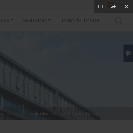
Español

IAS
SERVICIO
CONTÁCTENOS

Equipos para análisis de laboratorio
>
Balanza de laboratorio