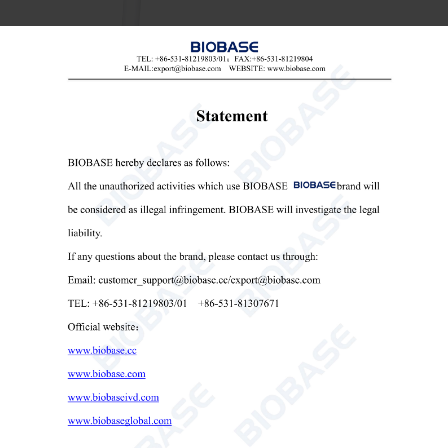
Localizador de venas BK-VIA100
Localizador de venas
visor de venas infrarrojo
dispositivo portátil para la detección de venas

Send Email
Detalles