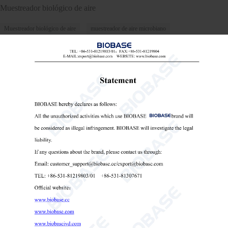
Muestreador biológico de aire
Muestreador biológico de aire
muestreador de aire microbiano
equipos de muestreo de aire para microbiología

Send Email
Detalles