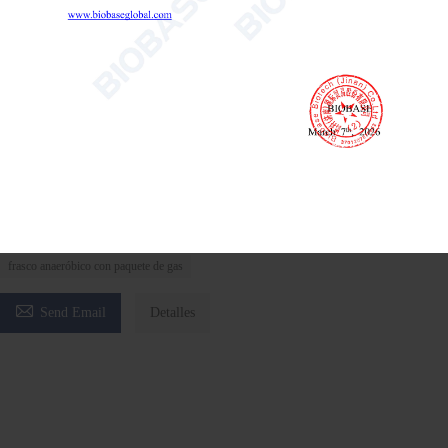
Tarro anaeróbico
Tarro anaeróbico
frasco de cultivo anaeróbico de laboratorio
frasco anaeróbico con paquete de gas

Send Email
Detalles