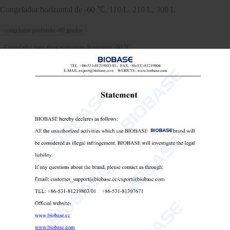
Congelador horizontal de -60 ℃, 110 L, 210 L, 308 L
congelador profundo -60 grados
Congelador para almacenamiento de vacunas -60 °C
Congelador de grado médico a -60 °C

Send Email
Detalles