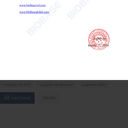
Congelador de -60 °C BDF-60V608 BDF-60V708 BDF-60V808
BDF-60V938
Congelador de -60℃
congelador de laboratorio
congelador médico

Send Email
Detalles