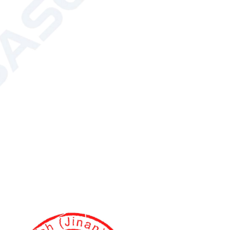
ueba de humedad: a prueba de humedad y con buena ventilación,
l armario sin obstrucciones y reduce los olores. Cerraduras
de marca de alta calidad, 200 cerraduras imposibles de abrir,
e acero resistente. Acero inoxidable preferido, larga vida
y no se deforma fácilmente, alta resistencia y dureza.
abricado completamente en acero, está especialmente
utensilios, cumpliendo con los requisitos de estanqueidad.
uticos, alimentarios, de semiconductores, de análisis de
laboratorios químicos.