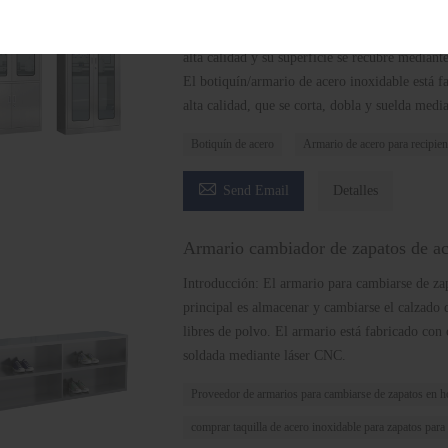
botiquín, con la diferencia de que su división
vasos. El botiquín/armario para recipientes de
alta calidad y su superficie se recubre mediant
El botiquín/armario de acero inoxidable está f
alta calidad, que se corta, dobla y suelda medi
Botiquín de acero
Armario de acero para recipie

Send Email
Detalles
Armario cambiador de zapatos de ac
Introducción: El armario para cambiarse de za
principal es almacenar y cambiarse el calzado d
libres de polvo. El armario está fabricado con 
soldada mediante láser CNC.
Proveedor de armarios para cambiarse de zapatos en ho
comprar taquilla de acero inoxidable para zapatos para 