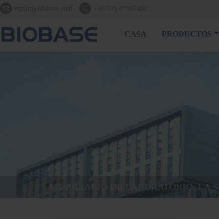


export@biobase.com
+86-531-67965800
CASA
PRODUCTOS
MOBILIARIO DE LABORATORIO: LA 