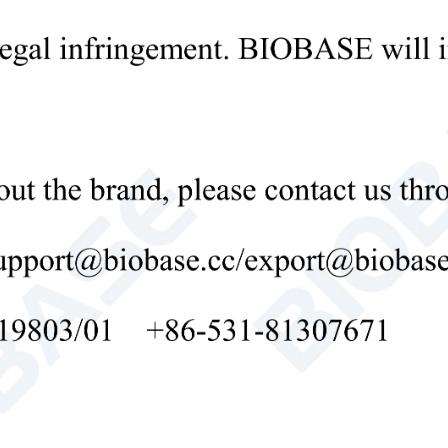
Solicitud: El almacenamiento en frío se utiliz
semielaborados y terminados, como alimentos, p
verduras, medicamentos, materias primas quími
Cámara frigorífica modular en venta
Precio del f
Compre una cámara frigorífica modular para almacén.

Send Email
Detalles
Banco de pared totalmente de acero
Banco de pared totalmente de acero
Banco de pared totalmente de acero

Send Email
Detalles