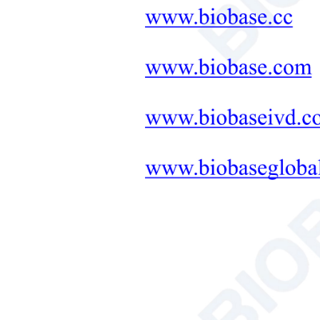
Síntesis por microondas
Solución de instrumentos para
suelo, plantas y semillas
Baño/circulador
Hemocitómetro
Analizador de carbono orgánico
total
Productos Destacados
Cabina de
bioseguridad de