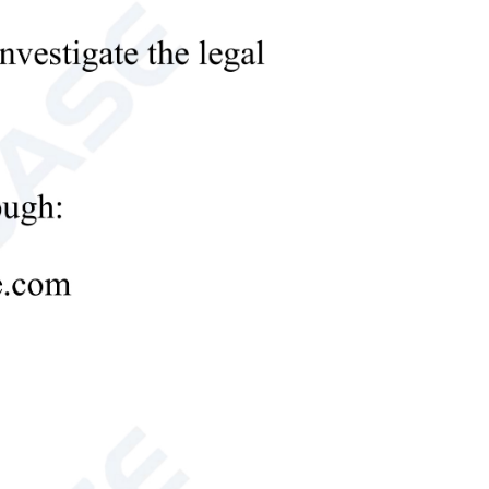
a principalmente para el almacenamiento de productos
roductos lácteos, carne, productos acuáticos, frutas y
cas e instrumentos electrónicos.
abricante de cámaras frigoríficas