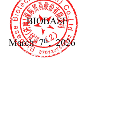
os de laboratorios: laboratorios de alimentos, laboratorios de
atorios biológicos, laboratorios electrónicos y otros
polipropileno
o para medicamentos (personalizado)
ecipientes son armarios funcionales para uso médico. Los
 y medicamentos. El armario para recipientes es similar al