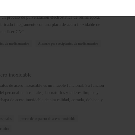
 debe estar perforada para colocar utensilios médicos como
 acero está fabricado con chapa de acero laminado en frío de
e un proceso de pulverización electrostática de resina epoxi.
abricado íntegramente con una placa de acero inoxidable de
ante láser CNC.
ntes de medicamentos
Armario para recipientes de medicamentos
ero inoxidable
patos de acero inoxidable es un mueble funcional. Su función
el personal en hospitales, laboratorios y talleres limpios y
chapa de acero inoxidable de alta calidad, cortada, doblada y
spitales
precio del zapatero de acero inoxidable
clínica