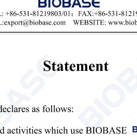
Gabinete para recipientes de PP
Introducción: El armario está fabricado con t
sin costuras con varillas de soldadura de PP d
la firmeza estructural del armario y reduce ef
térmica. El material PP es resistente a ácidos y
almacenar reactivos ácido-base y medicamentos
calidad de 8 mm de espesor y soldado sin cost
Presenta bordes verticales que se sueldan inte
Se puede extraer y colocar en un compartiment
parte frontal y posterior del laminado, y los 
protección contra derrames.
proveedor de gabinetes para recipientes de PP
Co
precio del armario de almacenamiento de embarcacion

Send Email
Detalles
Cámara frigorífica modular