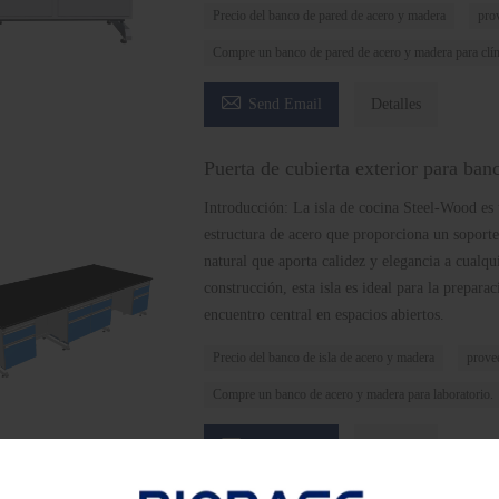
Precio del banco de pared de acero y madera
pro
Compre un banco de pared de acero y madera para clín

Send Email
Detalles
Puerta de cubierta exterior para ban
Introducción: La isla de cocina Steel-Wood es 
estructura de acero que proporciona un soporte
natural que aporta calidez y elegancia a cualqui
construcción, esta isla es ideal para la prepar
encuentro central en espacios abiertos.
Precio del banco de isla de acero y madera
provee
Compre un banco de acero y madera para laboratorio.

Send Email
Detalles