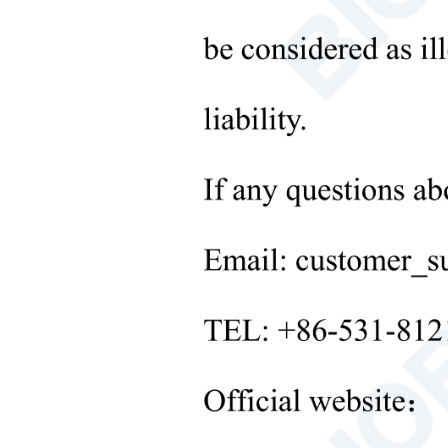
+
Equipos de control de
temperatura de laboratorio
+
Otros equipos de laboratorio
nuevos productos
+
Productos de rehabilitación
Productos para el cuidado
neonatal
Equipos de diagnóstico y
tratamiento médico
MOBILIARIO DE
LABORATORIO: LA
SOLUCIÓN INTEGRAL
+
Equipos terapéuticos