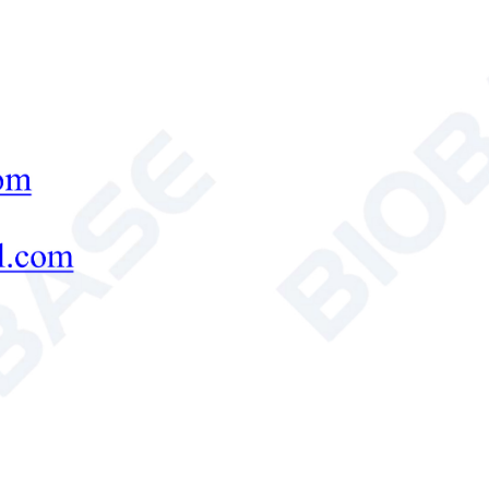
Taquilla de acero inoxidable
Características Orificios de ventilación a pr
diseño atractivo que mantiene el aire dentro de
seguras, almacenamiento protegido: cerraduras 
almacenamiento seguro, cilindro de cerradura d
útil: la superficie del acero inoxidable es lisa 
Taquilla de acero inoxidable

Send Email
Detalles
Botiquín
Aplicaciones El armario para medicamentos, f
diseñado para el almacenamiento de fármacos y 
Es apto para todo tipo de laboratorios: farmacé
metales traza, biológicos, electrónicos y otros 