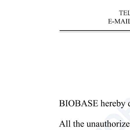
+
Instrumentos de procesamiento
de líquidos
+
Equipos de laboratorio
molecular
+
Instrumentos de laboratorio
microbiológicos
+
Equipos médicos
+
Consumibles médicos
+
Equipos de laboratorio para el
procesamiento de sólidos