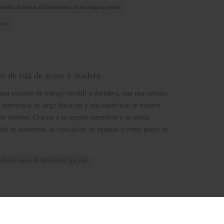
veedor de mesas de laboratorio de montaje en pared
ica.
co de isla de acero y madera
una estación de trabajo versátil y duradera, con una robusta
 estructural de larga duración y una superficie de madera
er interior. Gracias a su amplia superficie y su sólida
ación de alimentos, la colocación de equipos o como punto de
dor de mesas de laboratorio tipo isla