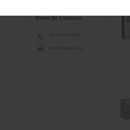
Datos De Contacto
+86-531-67965800

export@biobase.com
