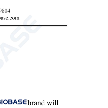
ablero de PP blanco porcelana de 8 mm de espesor y soldado
el mismo color y material, lo que refuerza considerablemente
icazmente la deformación debida a la dilatación y contracción
 álcalis fuertes, así como a la corrosión. Es seguro para
. El laminado está fabricado con tablero de PP puro de alta
uras con varillas de soldadura homogéneas del mismo color.
gralmente para formar el armario. Su diseño general es móvil.
o adecuado para una libre combinación. Se puede colocar la
bordes de apoyo circundantes proporcionan cierto grado de
mpre en línea un mueble para recipientes de polipropileno.
es