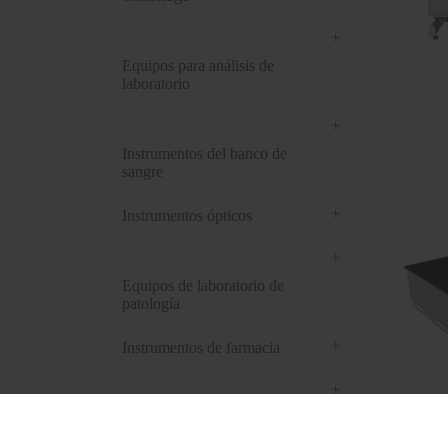
+
Equipos para análisis de
laboratorio
+
Instrumentos del banco de
sangre
+
Instrumentos ópticos
+
Equipos de laboratorio de
patología
+
Instrumentos de farmacia
+
Preprocesamiento de muestras
biológicas