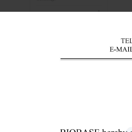
+
Equipos para análisis de
laboratorio
Obten
+
Instrumentos del banco de
sangre
+
Instrumentos ópticos
+
Equipos de laboratorio de
patología
+
Instrumentos de farmacia
+
Preprocesamiento de muestras
biológicas