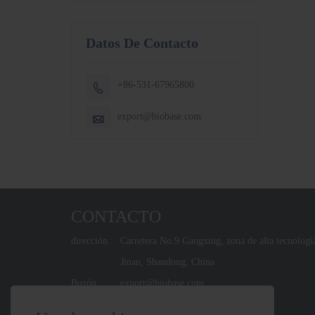
Datos De Contacto
+86-531-67965800

export@biobase.com

CONTACTO
dirección :
Carretera No.9 Gangxing, zona de alta tecnologí
Jinan, Shandong, China
Buzón :
export@biobase.com
Teléfono :
+86-531-67965800