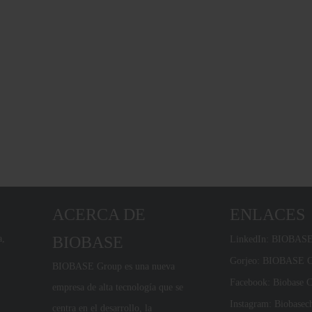
ACERCA DE
ENLACES
a,
BIOBASE
LinkedIn: BIOBAS
Gorjeo: BIOBASE
BIOBASE Group es una nueva
Facebook: Biobase
empresa de alta tecnología que se
Instagram: Biobasec
centra en el desarrollo, la