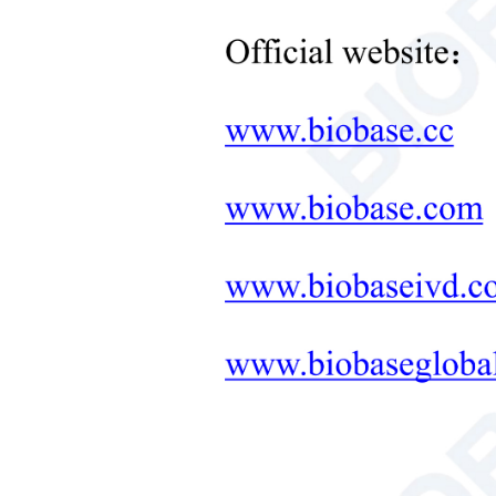
+
Equipos de control de
temperatura de laboratorio
+
Otros equipos de laboratorio
nuevos productos
+
Productos de rehabilitación
Productos para el cuidado
neonatal
Equipos de diagnóstico y
tratamiento médico
MOBILIARIO DE
LABORATORIO: LA
SOLUCIÓN INTEGRAL
+
Equipos terapéuticos