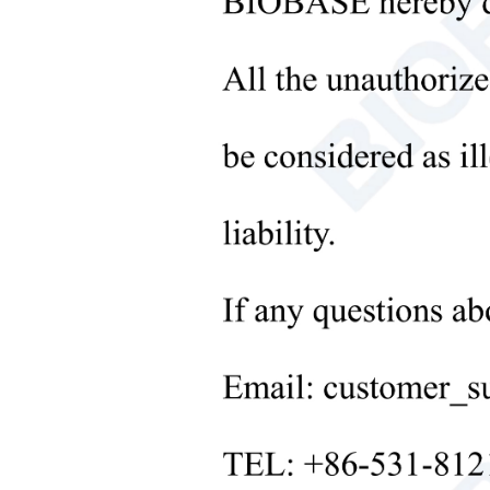
+
Instrumentos de procesamiento
de líquidos
pre
+
Equipos de laboratorio
molecular
+
Instrumentos de laboratorio
microbiológicos
+
Equipos médicos
+
Consumibles médicos
+
Equipos de laboratorio para el
procesamiento de sólidos