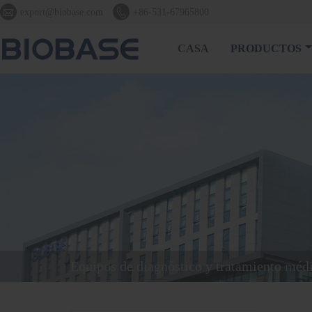


export@biobase.com
+86-531-67965800
CASA
PRODUCTOS
Equipos de diagnóstico y tratamiento méd