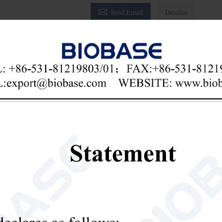

Send Email
Detalles
ga el último precio? Le responderemos lo antes posible