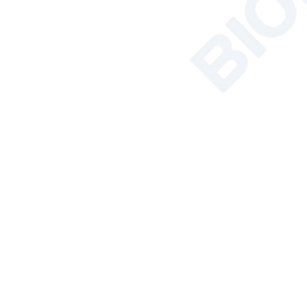
Síntesis por microondas
Solución de instrumentos para
suelo, plantas y semillas
Baño/circulador
Hemocitómetro
Analizador de carbono orgánico
total
Productos Destacados
Cabina de
bioseguridad de