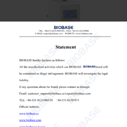
Viscosímetro digital serie BDV-S BDV-N
viscosímetro
viscosímetro digital
viscosímetro de laboratorio