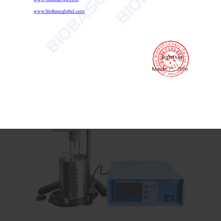

Send Email
Detalles